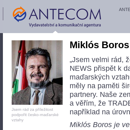
ANT
Miklós Boros
„Jsem velmi rád,
NEWS přispět k dal
maďarských vztahů
měly na paměti ši
partnery. Naše země
a věřím, že TRAD
Jsem rád za příležitost
například na úrovn
podpořit česko-maďarské
vztahy
Miklós Boros je v