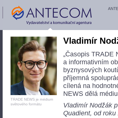
ANT
Vladimír Nod
„Časopis TRADE N
a informativním o
byznysových koutů 
příjemná spoluprác
cílená na hodnot
NEWS dělá médium
TRADE NEWS je médium
Vladimír Nodžák p
světového formátu
Quadient, od roku