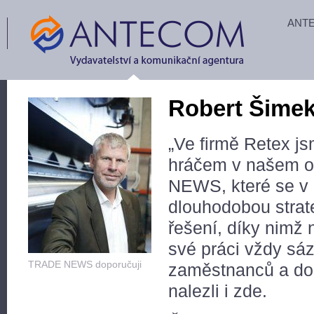
ANT
Robert Šime
„Ve firmě Retex js
hráčem v našem o
NEWS, které se v 
dlouhodobou strate
řešení, díky nimž n
své práci vždy sá
TRADE NEWS doporučuji
zaměstnanců a dok
nalezli i zde.