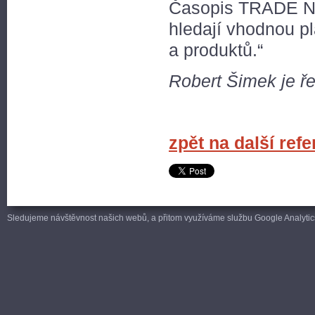
Časopis TRADE NE
hledají vhodnou p
a produktů.“
Robert Šimek je ře
zpět na další ref
Sledujeme návštěvnost našich webů, a přitom využíváme službu Google Analytics