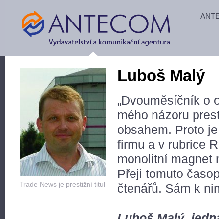
ANT
Luboš Malý
„Dvouměsíčník o o
mého názoru prest
obsahem. Proto je 
firmu a v rubrice 
monolitní magnet 
Přeji tomuto časo
Trade News je prestižní titul
čtenářů. Sám k nim
Luboš Malý, jedna