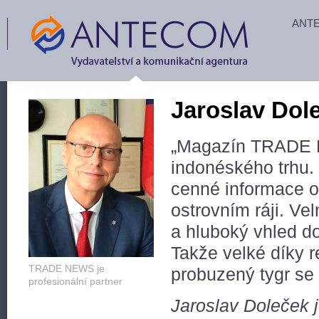
ANT
Jaroslav Dol
„Magazín TRADE N
indonéského trhu.
cenné informace o
ostrovním ráji. Ve
a hluboký vhled d
Takže velké díky
TRADE NEWS je
probuzený tygr se 
profesionální partner
Jaroslav Doleček 