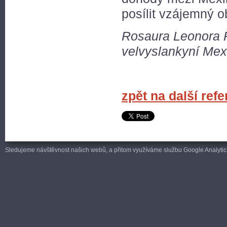
posílit vzájemný o
Rosaura Leonora R
velvyslankyní Mex
zpět na další ref
Sledujeme návštěvnost našich webů, a přitom využíváme službu Google Analytics