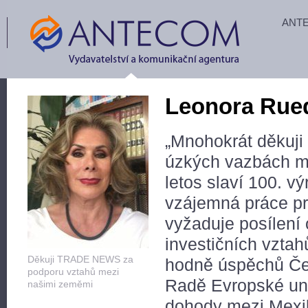
ANT
Leonora Rue
„Mnohokrát děkuj
úzkých vazbách me
letos slaví 100. v
vzájemná práce pr
vyžaduje posílení
investičních vztahů
Děkuji TRADE NEWS za
hodně úspěchů Čes
podporu vztahů mezi
Radě Evropské uni
našimi zeměmi
dohody mezi Mexik