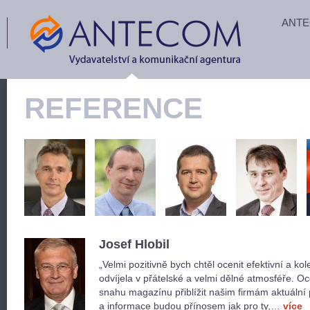
ANT
REFERENCE
Josef Hlobil
„Velmi pozitivně bych chtěl ocenit efektivní a
odvíjela v přátelské a velmi dělné atmosféře. Oc
snahu magazínu přiblížit našim firmám aktuální po
a informace budou přínosem jak pro ty,…
více