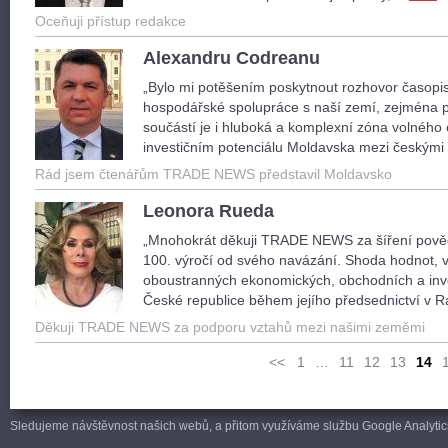
Oceňuji přístup redakce
Alexandru Codreanu
„Bylo mi potěšením poskytnout rozhovor časop
hospodářské spolupráce s naší zemí, zejména po
součástí je i hluboká a komplexní zóna volného
investičním potenciálu Moldavska mezi českými 
Rád jsem čtenářům TRADE NEWS představil Moldavsko
Leonora Rueda
„Mnohokrát děkuji TRADE NEWS za šíření pověd
100. výročí od svého navázání. Shoda hodnot, 
oboustranných ekonomických, obchodních a invest
České republice během jejího předsednictví v
Děkuji TRADE NEWS za podporu vztahů mezi našimi zeměmi
<<
1
…
11
12
13
14
Sledujeme návštěvnost našich webů, a přitom využíváme službu Google Analytics