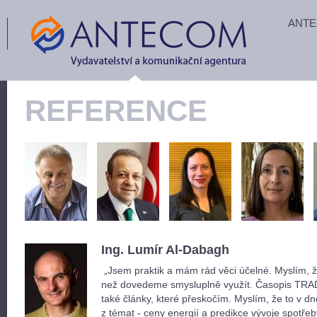
ANT
REFERENCE
Ing. Lumír Al-Dabagh
„Jsem praktik a mám rád věci účelné. Myslím, ž
než dovedeme smysluplně využít. Časopis TRAD
také články, které přeskočím. Myslím, že to v 
z témat - ceny energií a predikce vývoje spotř