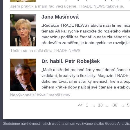
Jsem praktik a mám rád věci účelné. TRADE NEWS takové je.
Jana Mašínová
„Redakce TRADE NEWS nabídla naší firmě možno
tématu Afrika: rychle naskočte do rozjetého vlaku.
magazínu podělit se čtenáři o naše zkušenosti a
především zaměřen, je tento rychle se rozvíjejí
Těším se na další čísla TRADE NEWS.
Dr. habil. Petr Robejšek
„Malé a střední rodinné firmy mají dobré šance o
vzdělání, kreativity a flexibility. Magazín TRA
dokumentovat silné stránky menších firem a popu
během krátké doby najít si své čtenáře a etabl
Nejvýkonnější bývají menší firmy.
<<
1
…
18
…
36
…
5
Sledujeme návštěvnost našich webů, a přitom využíváme službu Google Analytics